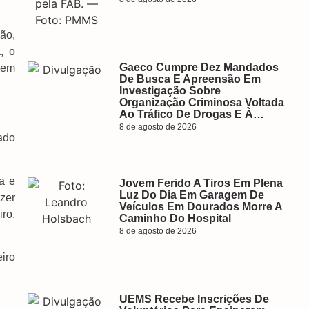
ão,
, o
Gaeco Cumpre Dez Mandados
 em
De Busca E Apreensão Em
Investigação Sobre
Organização Criminosa Voltada
Ao Tráfico De Drogas E À…
8 de agosto de 2026
ado
a e
Jovem Ferido A Tiros Em Plena
Luz Do Dia Em Garagem De
zer
Veículos Em Dourados Morre A
ro,
Caminho Do Hospital
8 de agosto de 2026
iro
UEMS Recebe Inscrições De