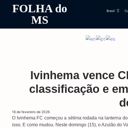
FOLHA do
Brasil
Cu
MS
Ivinhema vence C
classificação e e
d
16 de fevereiro de 2026
O Ivinhema FC começou a sétima rodada na lanterna do
isso. E como mudou. Neste domingo (15), o Azulão do V