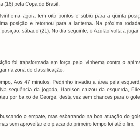
a (18) pela Copa do Brasil.
 Ivinhema agora tem oito pontos e subiu para a quinta posiç
ima posição e retornou para a lanterna. Na próxima rodada
posição, sábado (21). No dia seguinte, o Azulão volta a jogar
sição foi transformada em força pelo Ivinhema contra o anim
gar na zona de classificação.
tempo. Aos 47 minutos, Pedrinho invadiu a área pela esquerd
 Na sequência da jogada, Harrison cruzou da esquerda, Elie
teu por baixo de George, desta vez sem chances para o golei
A buscando o empate, mas esbarrando na boa atuação do gole
as sem aproveitar e o placar do primeiro tempo foi até o fim.