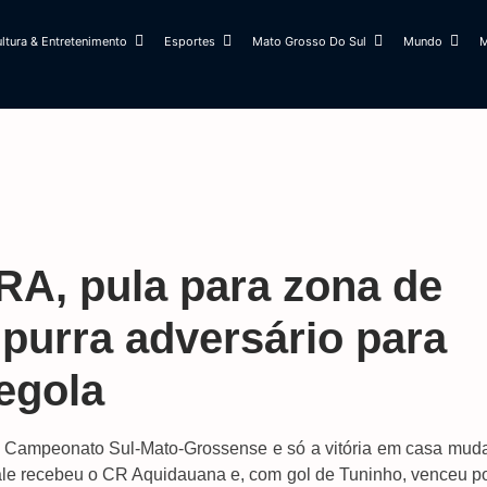
ltura & Entretenimento
Esportes
Mato Grosso Do Sul
Mundo
M
RA, pula para zona de
mpurra adversário para
egola
 Campeonato Sul-Mato-Grossense e só a vitória em casa muda
ale recebeu o CR Aquidauana e, com gol de Tuninho, venceu po