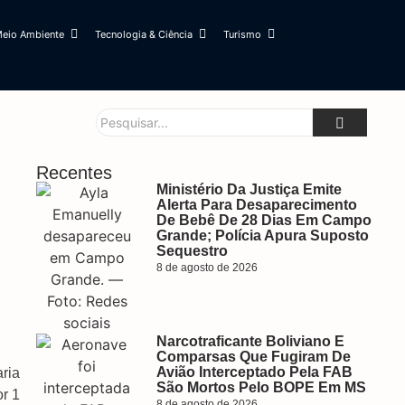
eio Ambiente
Tecnologia & Ciência
Turismo
Recentes
Ministério Da Justiça Emite
Alerta Para Desaparecimento
De Bebê De 28 Dias Em Campo
Grande; Polícia Apura Suposto
Sequestro
8 de agosto de 2026
Narcotraficante Boliviano E
Comparsas Que Fugiram De
Avião Interceptado Pela FAB
ria
São Mortos Pelo BOPE Em MS
r 1
8 de agosto de 2026