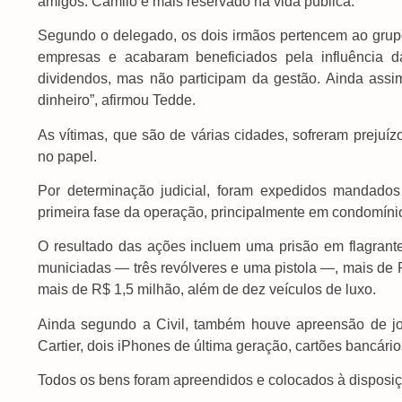
amigos. Camilo é mais reservado na vida pública.
Segundo o delegado, os dois irmãos pertencem ao grupo
empresas e acabaram beneficiados pela influência d
dividendos, mas não participam da gestão. Ainda assi
dinheiro”, afirmou Tedde.
As vítimas, que são de várias cidades, sofreram prejuí
no papel.
Por determinação judicial, foram expedidos mandado
primeira fase da operação, principalmente em condomínio
O resultado das ações incluem uma prisão em flagrante
municiadas — três revólveres e uma pistola —, mais de
mais de R$ 1,5 milhão, além de dez veículos de luxo.
Ainda segundo a Civil, também houve apreensão de joi
Cartier, dois iPhones de última geração, cartões bancár
Todos os bens foram apreendidos e colocados à disposiç