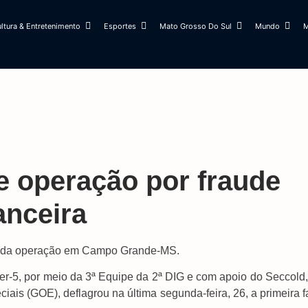
ltura & Entretenimento
Esportes
Mato Grosso Do Sul
Mundo
M
e operação por fraude
anceira
fase da operação em Campo Grande-MS.
ter-5, por meio da 3ª Equipe da 2ª DIG e com apoio do Seccold
is (GOE), deflagrou na última segunda-feira, 26, a primeira f