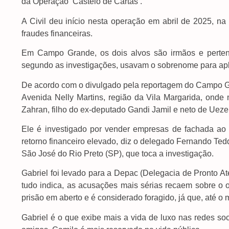
da Operação ‘Castelo de Cartas’.
A Civil deu início nesta operação em abril de 2025, n
fraudes financeiras.
Em Campo Grande, os dois alvos são irmãos e perten
segundo as investigações, usavam o sobrenome para apl
De acordo com o divulgado pela reportagem do Campo Gr
Avenida Nelly Martins, região da Vila Margarida, ond
Zahran, filho do ex-deputado Gandi Jamil e neto de Ueze
Ele é investigado por vender empresas de fachada ao l
retorno financeiro elevado, diz o delegado Fernando Ted
São José do Rio Preto (SP), que toca a investigação.
Gabriel foi levado para a Depac (Delegacia de Pronto At
tudo indica, as acusações mais sérias recaem sobre o
prisão em aberto e é considerado foragido, já que, até o
Gabriel é o que exibe mais a vida de luxo nas redes soc