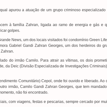
a qual apurou a atuação de um grupo criminoso especializado
cem à família Zahran, ligada ao ramo de energia e gás e q
icar golpes.
ande News, um dos locais visitados foi condomínio Green Life
e mora Gabriel Gandi Zahran Georges, um dos herdeiros do gr
 Zahran.
ado do irmão Camilo. Para atrair as vítimas, os dois promet
de, da Deic (Divisão Especializada de Investigações Criminais
endimento Comunitário) Cepol, onde foi ouvido e liberado. Ao 
 outro irmão, Camilo Gandi Zahran Georges, que tem mandado
 momento, não foi encontrado.
iais, com viagens, festas e pescarias, sempre cercado por mui