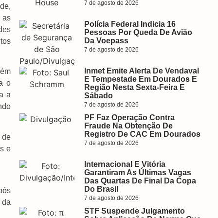
7 de agosto de 2026
de,
 as
Polícia Federal Indicia 16
des
Pessoas Por Queda De Avião
Da Voepass
tos
7 de agosto de 2026
Inmet Emite Alerta De Vendaval
lém
E Tempestade Em Dourados E
a o
Região Nesta Sexta-Feira E
a a
Sábado
7 de agosto de 2026
ndo
PF Faz Operação Contra
Fraude Na Obtenção De
Registro De CAC Em Dourados
 de
7 de agosto de 2026
s e
Internacional E Vitória
Garantiram As Últimas Vagas
Das Quartas De Final Da Copa
Do Brasil
Após
7 de agosto de 2026
 da
STF Suspende Julgamento