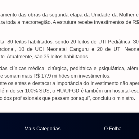
ndamento das obras da segunda etapa da Unidade da Mulher e
ara toda a macrorregião. A estrutura recebe investimentos de R
r 80 leitos habilitados, sendo 20 leitos de UTI Pediátrica, 3
ncional, 10 de UCI Neonatal Canguru e 20 de UTI Neonat
. Atualmente, são 35 leitos habilitados.
s clínicas médica, cirúrgica, pediátrica e psiquiátrica, além
ue somam mais R$ 17,9 milhões em investimentos.
entre os entes e destacar a importância do investimento não ap
 Além de ser 100% SUS, o HU/UFGD é também um hospital-esc
ão dos profissionais que passam por aqui”, concluiu o ministro.
Mais Categorias
O Folha