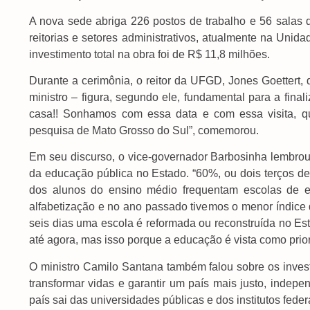
A nova sede abriga 226 postos de trabalho e 56 salas di
reitorias e setores administrativos, atualmente na Unida
investimento total na obra foi de R$ 11,8 milhões.
Durante a cerimônia, o reitor da UFGD, Jones Goettert,
ministro – figura, segundo ele, fundamental para a fin
casa!! Sonhamos com essa data e com essa visita, qu
pesquisa de Mato Grosso do Sul”, comemorou.
Em seu discurso, o vice-governador Barbosinha lembro
da educação pública no Estado. “60%, ou dois terços de
dos alunos do ensino médio frequentam escolas de e
alfabetização e no ano passado tivemos o menor índice de
seis dias uma escola é reformada ou reconstruída no Es
até agora, mas isso porque a educação é vista como prio
O ministro Camilo Santana também falou sobre os inves
transformar vidas e garantir um país mais justo, indep
país sai das universidades públicas e dos institutos federa