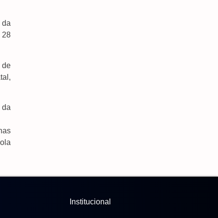
 da
$ 28
0 de
al,
 da
enas
ola
Institucional