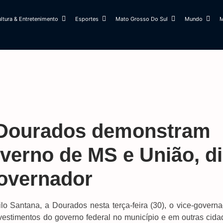
ltura & Entretenimento
Esportes
Mato Grosso Do Sul
Mundo
M
 Dourados demonstram
overno de MS e União, di
governador
o Santana, a Dourados nesta terça-feira (30), o vice-governa
vestimentos do governo federal no município e em outras cida