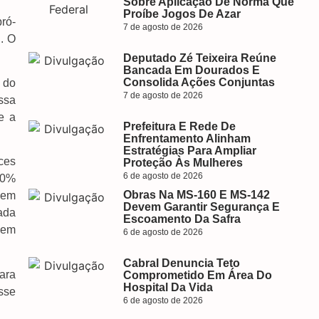
Sobre Aplicação De Norma Que
Proíbe Jogos De Azar
ró-
7 de agosto de 2026
l. O
Deputado Zé Teixeira Reúne
Bancada Em Dourados E
Consolida Ações Conjuntas
 do
7 de agosto de 2026
ssa
e a
Prefeitura E Rede De
Enfrentamento Alinham
Estratégias Para Ampliar
ces
Proteção Às Mulheres
6 de agosto de 2026
50%
Obras Na MS-160 E MS-142
 em
Devem Garantir Segurança E
cada
Escoamento Da Safra
gem
6 de agosto de 2026
Cabral Denuncia Teto
ara
Comprometido Em Área Do
Hospital Da Vida
sse
6 de agosto de 2026