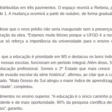
stribuídas em três pavimentos. O espaço reunirá a Reitoria, p
de 1. A mudança ocorrerá a partir de outubro, de forma gradua
 disse que o novo prédio não seria inaugurado sem a presença
alização da obra. “Estamos muito felizes porque a UFGD é a no
e só reforça a importância da universidade para o ensino 
u que a educação é prioridade em MS e destacou os bons índi
 nossas escolas, funcionam em período integral. Além disso, 
ducação profissional. Somos o 2º Estado que mais cresce
 evasão escolar da série histórica”, afirmou, ao citar que a 
tado. “Mato Grosso do Sul atingiu o maior índice de aprendiza
ridade”, completou.
timentos no ensino superior. “A educação é o único caminho p
endente e de mais oportunidade. 90% da pesquisa científica de
is”, garantiu.