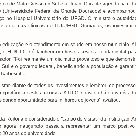
verno de Mato Grosso do Sul e a União. Durante agenda na cida
FGD (Universidade Federal da Grande Dourados) e acompanhou
a no Hospital Universitário da UFGD. O ministro e autorida
reforma das clínicas no HU/UFGD. Somados, os investimen
m a educação e o atendimento em saúde em nosso município. A
ça, o HU/UFGD é também um hospital-escola fundamental par
nador. “Foi realmente um dia muito proveitoso e que demonstr
 Sul e o governo federal, beneficiando a população e garanti
u Barbosinha.
imismo diante de todos os investimentos e lembrou do processo
 importância destes recursos. A UFGD nasceu há duas década
 dando oportunidade para milhares de jovens”, avaliou.
a Reitoria é considerado o “cartão de visitas” da instituição. 
 agora inaugurado passa a representar um marco positivo
 20 anos da universidade.