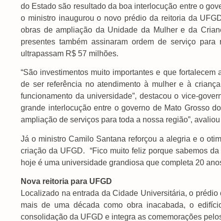
do Estado são resultado da boa interlocução entre o go
o ministro inaugurou o novo prédio da reitoria da U
obras de ampliação da Unidade da Mulher e da Crianç
presentes também assinaram ordem de serviço para 
ultrapassam R$ 57 milhões.
“São investimentos muito importantes e que fortalece
de ser referência no atendimento à mulher e à crian
funcionamento da universidade”, destacou o vice-gover
grande interlocução entre o governo de Mato Grosso do
ampliação de serviços para toda a nossa região”, avalio
Já o ministro Camilo Santana reforçou a alegria e o ot
criação da UFGD. “Fico muito feliz porque sabemos da
hoje é uma universidade grandiosa que completa 20 anos
Nova reitoria para UFGD
Localizado na entrada da Cidade Universitária, o prédio d
mais de uma década como obra inacabada, o edifício
consolidação da UFGD e integra as comemorações pelos