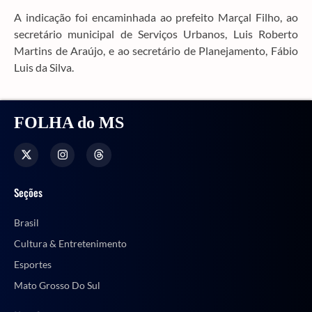
A indicação foi encaminhada ao prefeito Marçal Filho, ao
secretário municipal de Serviços Urbanos, Luis Roberto
Martins de Araújo, e ao secretário de Planejamento, Fábio
Luis da Silva.
FOLHA do MS
Seções
Brasil
Cultura & Entretenimento
Esportes
Mato Grosso Do Sul