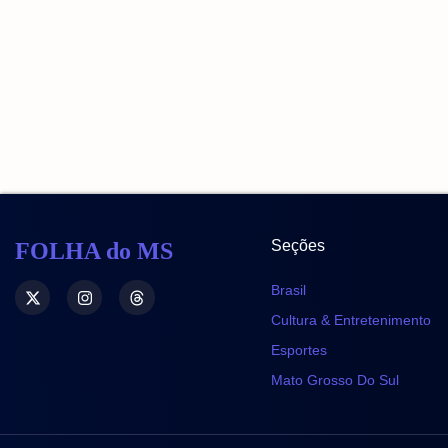
Seções
FOLHA do MS
Brasil
Cultura & Entretenimento
Esportes
Mato Grosso Do Sul