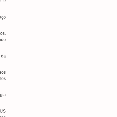
e e
aço
os,
Forças De Segurança Conhecem Sistema Que
ndo
Protege Mulheres Em Situação De Risco
7 de agosto de 2026
 da
sos
tos
gia
SUS