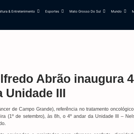
ltura & Entretenimento
Esportes
Mato Grosso Do Sul
Mundo
M
lfredo Abrão inaugura 4
 Unidade III
cer de Campo Grande), referência no tratamento oncológico
ra (1º de setembro), às 8h, o 4º andar da Unidade III – Nel
do.