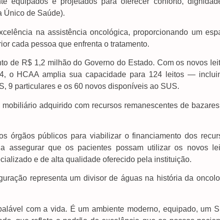
te equipados e projetados para oferecer conforto, dignidad
 Único de Saúde).
celência na assistência oncológica, proporcionando um esp
ior cada pessoa que enfrenta o tratamento.
ento de R$ 1,2 milhão do Governo do Estado. Com os novos leit
, o HCAA amplia sua capacidade para 124 leitos — inclui
US, 9 particulares e os 60 novos disponíveis ao SUS.
o mobiliário adquirido com recursos remanescentes de bazares
os órgãos públicos para viabilizar o financiamento dos recur
a assegurar que os pacientes possam utilizar os novos lei
alizado e de alta qualidade oferecido pela instituição.
guração representa um divisor de águas na história da oncolo
abalável com a vida. É um ambiente moderno, equipado, um 