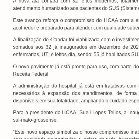
A nova ala contará com 32 leitos modernos, totalmen
atendimento humanizado aos pacientes do SUS (Sistema
Este avanço reforça o compromisso do HCAA com a ex
acolhedor e preparado para atender com qualidade super
A finalização do 4ºandar foi viabilizada com o investim
somados aos 32 já inaugurados em dezembro de 2024
enfermarias, UTI e leitos-dia, sendo: 55 já habilitados S
O novo pavimento já está pronto para uso, com parte d
Receita Federal.
A administração do hospital já está em tratativas com 
necessários à expansão dos atendimentos, de forma 
disponíveis em sua totalidade, ampliando o cuidado especi
Para a presidente do HCAA, Sueli Lopes Telles, a inau
sul-mato-grossense.
“Este novo espaço simboliza o nosso compromisso in