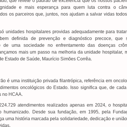
ado, que reflete o padrão de excelência que os nossos pacien
ignidade e mais esperança para quem luta contra o cânc
os os parceiros que, juntos, nos ajudam a salvar vidas todos
só unidades hospitalares providas adequadamente para tratar
bem definida de prevenção e diagnóstico precoce, que 
de de uma sociedade no enfrentamento das doenças crôn
vançamos mais um passo na melhoria da unidade hospitalar, 
o de Estado de Saúde, Maurício Simões Corrêa.
é uma instituição privada filantrópica, referência em oncolo
imentos oncológicos do Estado. Isso significa que, de cada
os no HCAA.
4.729 atendimentos realizados apenas em 2024, o hospita
nto humanizado. Desde sua fundação, em 1995, pela Funda
 uma história marcada pela solidariedade, dedicação e união
idas.