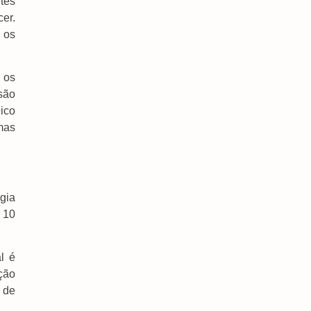
tes
er.
 os
 os
Mega-Sena Poderá Pagar R$ 165 Milhões No
Domingo
são
7 de agosto de 2026
ico
mas
Saiba Quando Será O Recesso De Fim De Ano
Para Servidores Públicos
7 de agosto de 2026
Servidora Da ALEMS Conquista Título Estadual E
gia
Busca Vaga Para Representar O Brasil Nos
Estados Unidos
 10
7 de agosto de 2026
l é
ção
 de