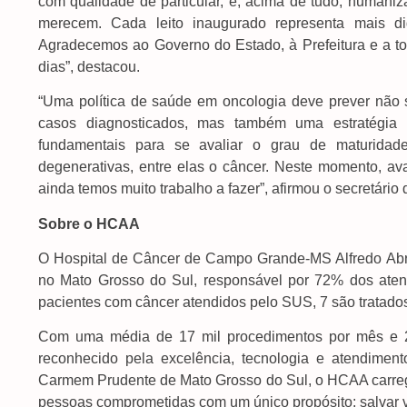
com qualidade de particular, e, acima de tudo, humaniz
merecem. Cada leito inaugurado representa mais d
Agradecemos ao Governo do Estado, à Prefeitura e a tod
dias”, destacou.
“Uma política de saúde em oncologia deve prever não 
casos diagnosticados, mas também uma estratégia 
fundamentais para se avaliar o grau de maturida
degenerativas, entre elas o câncer. Neste momento, a
ainda temos muito trabalho a fazer”, afirmou o secretári
Sobre o HCAA
O Hospital de Câncer de Campo Grande-MS Alfredo Abrão 
no Mato Grosso do Sul, responsável por 72% dos atend
pacientes com câncer atendidos pelo SUS, 7 são tratad
Com uma média de 17 mil procedimentos por mês e 22
reconhecido pela excelência, tecnologia e atendime
Carmem Prudente de Mato Grosso do Sul, o HCAA carrega
pessoas comprometidas com um único propósito: salvar v