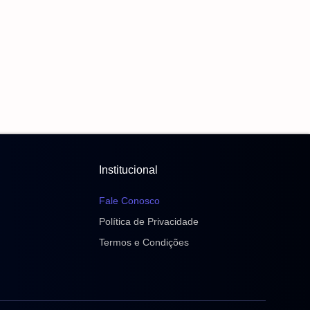
7 de agosto de 2026
Autoridades Destacam Atuação Integrada Para
Conter Violência Contra As Mulheres
7 de agosto de 2026
Após Intervenção De Cabral, Executivo Promove
42 Guardas; Vereador Cobra Pagamento
Retroativo
7 de agosto de 2026
Institucional
Fale Conosco
Política de Privacidade
Termos e Condições