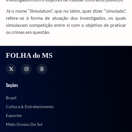
Já o nome “Simulatum”, que no latim, quer dizer “simulado”,
refere-se à forma de atuação dos investigados, os quais
simulavam competição entre si com o objetivo de praticar
os crimes em questão.
FOLHA do MS
Seções
Brasil
Cultura & Entretenimento
Esportes
Mato Grosso Do Sul