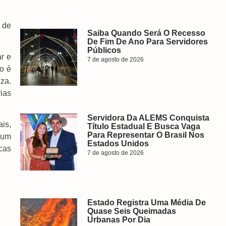
 de
Saiba Quando Será O Recesso
De Fim De Ano Para Servidores
Públicos
r e
7 de agosto de 2026
o é
iza.
ias
Servidora Da ALEMS Conquista
is,
Título Estadual E Busca Vaga
Para Representar O Brasil Nos
é um
Estados Unidos
cas
7 de agosto de 2026
Estado Registra Uma Média De
Quase Seis Queimadas
Urbanas Por Dia