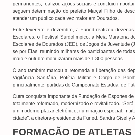
permanentes, realizou ações sociais e concluiu import
seguem determinação do prefeito Marçal Filho de desce
atender um público cada vez maior em Dourados.
Entre fevereiro e dezembro, a Funed realizou dezenas
Escolares, o Festival Surdolímpico, a Meia Maratona d
Escolares de Dourados (JED), os Jogos da Juventude (
se por Elas, reunindo milhares de participantes de toda
maio e outubro mobilizaram mais de 1.300 pessoas.
O ano também marcou a retomada e liberação das dep
Vigilância Sanitária, Polícia Militar e Corpo de Bo
principalmente, partidas do Campeonato Estadual de Fut
Outra conquista importante da Fundação de Esportes de
totalmente reformado, modernizado e revitalizado. “Ser
um moderno placar eletrônico, iluminação especial, muit
cidade”, a diretora-presidente da Funed, Sandra Giselly 
FORMAÇÃO DE ATLETAS