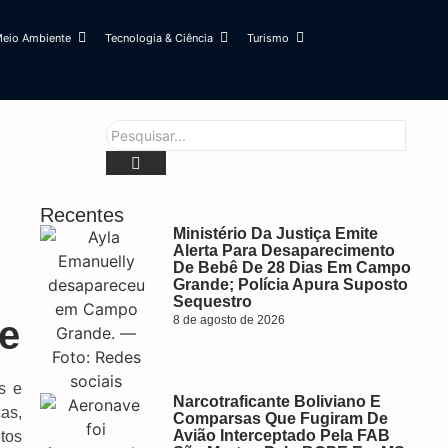
eio Ambiente
Tecnologia & Ciência
Turismo
Recentes
Ministério Da Justiça Emite
Alerta Para Desaparecimento
De Bebê De 28 Dias Em Campo
Grande; Polícia Apura Suposto
Sequestro
te
8 de agosto de 2026
s e
Narcotraficante Boliviano E
as,
Comparsas Que Fugiram De
Avião Interceptado Pela FAB
tos