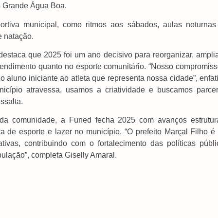
o Grande Água Boa.
rtiva municipal, como ritmos aos sábados, aulas noturnas
e natação.
destaca que 2025 foi um ano decisivo para reorganizar, amplia
o rendimento quanto no esporte comunitário. “Nosso compromiss
 aluno iniciante ao atleta que representa nossa cidade”, enfat
nicípio atravessa, usamos a criatividade e buscamos parcer
ssalta.
e da comunidade, a Funed fecha 2025 com avanços estrutura
ca de esporte e lazer no município. “O prefeito Marçal Filho 
tivas, contribuindo com o fortalecimento das políticas públi
pulação”, completa Giselly Amaral.