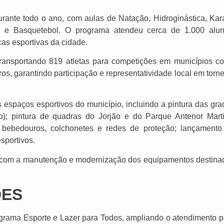
ante todo o ano, com aulas de Natação, Hidroginástica, Kara
l e Basquetebol. O programa atendeu cerca de 1.000 alun
cas esportivas da cidade.
transportando 819 atletas para competições em municípios c
os, garantindo participação e representatividade local em torn
espaços esportivos do município, incluindo a pintura das gra
); pintura de quadras do Jorjão e do Parque Antenor Marti
, bebedouros, colchonetes e redes de proteção; lançamento
sportivos.
o com a manutenção e modernização dos equipamentos destina
DES
grama Esporte e Lazer para Todos, ampliando o atendimento p