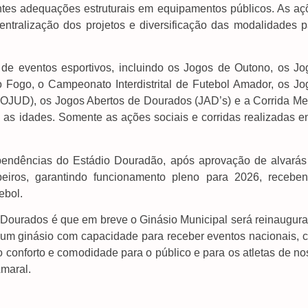
antes adequações estruturais em equipamentos públicos. As aç
ntralização dos projetos e diversificação das modalidades p
 de eventos esportivos, incluindo os Jogos de Outono, os Jo
o Fogo, o Campeonato Interdistrital de Futebol Amador, os Jo
JOJUD), os Jogos Abertos de Dourados (JAD’s) e a Corrida Me
s as idades. Somente as ações sociais e corridas realizadas e
endências do Estádio Douradão, após aprovação de alvarás
mbeiros, garantindo funcionamento pleno para 2026, receben
ebol.
 Dourados é que em breve o Ginásio Municipal será reinaugura
á um ginásio com capacidade para receber eventos nacionais, 
o conforto e comodidade para o público e para os atletas de n
Amaral.