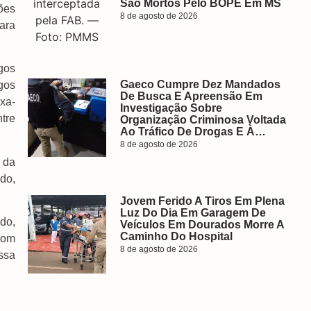
São Mortos Pelo BOPE Em MS
ões
8 de agosto de 2026
ara
gos
Gaeco Cumpre Dez Mandados
gos
De Busca E Apreensão Em
xa-
Investigação Sobre
ntre
Organização Criminosa Voltada
Ao Tráfico De Drogas E À…
8 de agosto de 2026
 da
do,
Jovem Ferido A Tiros Em Plena
Luz Do Dia Em Garagem De
do,
Veículos Em Dourados Morre A
Caminho Do Hospital
com
8 de agosto de 2026
ossa