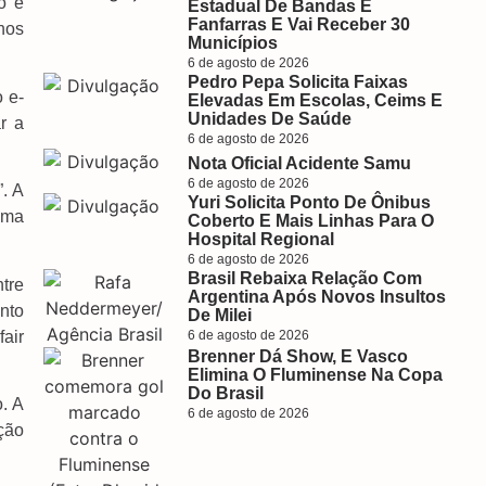
o e
Estadual De Bandas E
Fanfarras E Vai Receber 30
nos
Municípios
6 de agosto de 2026
Pedro Pepa Solicita Faixas
 e-
Elevadas Em Escolas, Ceims E
Unidades De Saúde
r a
6 de agosto de 2026
Nota Oficial Acidente Samu
6 de agosto de 2026
. A
Yuri Solicita Ponto De Ônibus
ema
Coberto E Mais Linhas Para O
Hospital Regional
6 de agosto de 2026
Brasil Rebaixa Relação Com
tre
Argentina Após Novos Insultos
nto
De Milei
air
6 de agosto de 2026
Brenner Dá Show, E Vasco
Elimina O Fluminense Na Copa
Do Brasil
. A
6 de agosto de 2026
ção