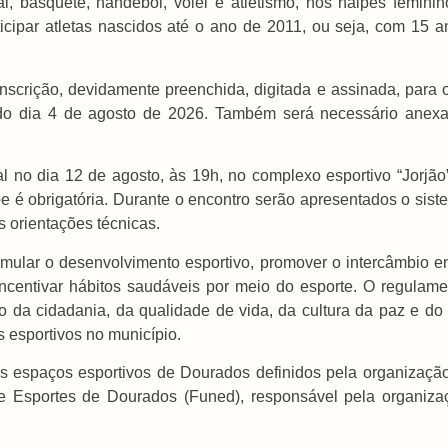
, basquete, handebol, vôlei e atletismo, nos naipes feminin
cipar atletas nascidos até o ano de 2011, ou seja, com 15 a
scrição, devidamente preenchida, digitada e assinada, para o
o dia 4 de agosto de 2026. Também será necessário anexa
 no dia 12 de agosto, às 19h, no complexo esportivo “Jorjão”
e é obrigatória. Durante o encontro serão apresentados o sist
s orientações técnicas.
mular o desenvolvimento esportivo, promover o intercâmbio en
 incentivar hábitos saudáveis por meio do esporte. O regulame
da cidadania, da qualidade de vida, da cultura da paz e do f
os esportivos no município.
os espaços esportivos de Dourados definidos pela organização
e Esportes de Dourados (Funed), responsável pela organiza