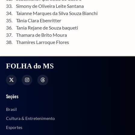
33. Simony de Oliveira Leite Santana
34. Taianne Marques da Silva Souza Bianchi
35. Tânia Clara Ebenritter
36. Tania Rejane de Souza baqueti
37. Thamara de Brito Moura
38. Thamires Larroque Flores
FOLHA do MS
Seções
Brasil
Cultura & Entretenimento
Esportes