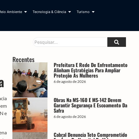
eio Ambiente
Tecnologia & Ciência
Turismo
Recentes
Prefeitura E Rede De Enfrentamento
Alinham Estratégias Para Ampliar
Proteção Às Mulheres
a
6 de agosto de 2026
acia
Obras Na MS-160 E MS-142 Devem
Garantir Segurança E Escoamento Da
 em
Safra
ON e
6 de agosto de 2026
ena
Cabral Denuncia Teto Comprometido