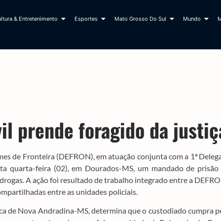
ltura & Entretenimento
Esportes
Mato Grosso Do Sul
Mundo
M
il prende foragido da justiç
rimes de Fronteira (DEFRON), em atuação conjunta com a 1ª Deleg
sta quarta-feira (02), em Dourados-MS, um mandado de prisão
de drogas. A ação foi resultado de trabalho integrado entre a DEFR
ompartilhadas entre as unidades policiais.
rca de Nova Andradina-MS, determina que o custodiado cumpra p