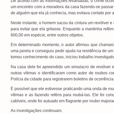
De acordo com as informações levantadas, o crime ocor
um encontro com a moradora da casa fazendo-se passar p
de alguém que ela já conhecia, mas evitava contato por 
Neste instante, o homem sacou da cintura um revólver e 
para evitar que ela gritasse. Enquanto a mantinha refém
600,00 em espécie, entre outros objetos.
Em determinado momento, o autor afirmou que chamari
uma janela e conseguiu pedir ajuda na residência de um v
tomou conhecimento do caso, iniciou trabalho investigativo
Na casa dele foi apreendido um simulacro de revólver e
outras vítimas o identificaram como autor de roubo
Polícia da cidade para registrarem boletins de ocorrência
É possível que ele estivesse praticando uma onda de ro
vítimas e as fazendo reféns para roubá-las. Ele foi c
cabíveis, onde foi autuado em flagrante por roubo majorad
As investigações continuam.