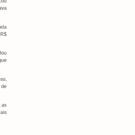
cou
ava
dela
e R$
Prefeitura E Rede De Enfrentamento Alinham
Estratégias Para Ampliar Proteção Às Mulheres
6 de agosto de 2026
lou
 que
Obras Na MS-160 E MS-142 Devem Garantir
Segurança E Escoamento Da Safra
6 de agosto de 2026
so,
 de
Cabral Denuncia Teto Comprometido Em Área
Do Hospital Da Vida
6 de agosto de 2026
 as
Dourados Lança Campeonato Estadual De
ais
Bandas E Fanfarras E Vai Receber 30 Municípios
6 de agosto de 2026