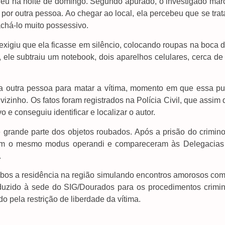
reu na noite de domingo. Segundo apurado, o investigado mar
or outra pessoa. Ao chegar ao local, ela percebeu que se trat
achá-lo muito possessivo.
exigiu que ela ficasse em silêncio, colocando roupas na boca 
, ele subtraiu um notebook, dois aparelhos celulares, cerca d
a outra pessoa para matar a vítima, momento em que essa pu
izinho. Os fatos foram registrados na Polícia Civil, que assim
 e conseguiu identificar e localizar o autor.
 grande parte dos objetos roubados. Após a prisão do crimino
s com o mesmo modus operandi e compareceram às Delegacias
.
ubos a residência na região simulando encontros amorosos com
onduzido à sede do SIG/Dourados para os procedimentos crimin
o pela restrição de liberdade da vítima.