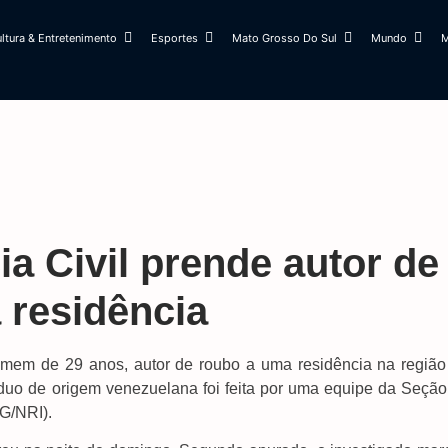
ltura & Entretenimento
Esportes
Mato Grosso Do Sul
Mundo
M
a Civil prende autor de
 residência
 homem de 29 anos, autor de roubo a uma residência na região
duo de origem venezuelana foi feita por uma equipe da Seção
IG/NRI).