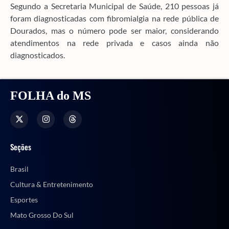
Segundo a Secretaria Municipal de Saúde, 210 pessoas já
foram diagnosticadas com fibromialgia na rede pública de
Dourados, mas o número pode ser maior, considerando
atendimentos na rede privada e casos ainda não
diagnosticados.
FOLHA do MS
Seções
Brasil
Cultura & Entretenimento
Esportes
Mato Grosso Do Sul