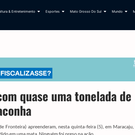
ltura & Entretenimento
Esportes
Mato Grosso Do Sul
Mundo
M
com quase uma tonelada de
aconha
e Fronteira) apreenderam, nesta quinta-feira (5), em Maracaju
dido em uma mata. Ninguém foi preso na ação.