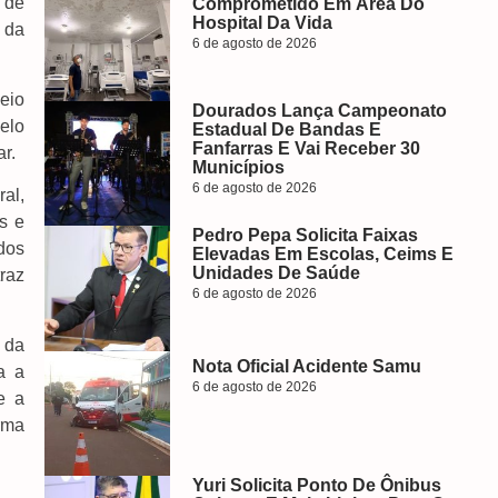
 de
Comprometido Em Área Do
Hospital Da Vida
 da
6 de agosto de 2026
eio
Dourados Lança Campeonato
elo
Estadual De Bandas E
Fanfarras E Vai Receber 30
r.
Municípios
6 de agosto de 2026
al,
s e
Pedro Pepa Solicita Faixas
dos
Elevadas Em Escolas, Ceims E
Unidades De Saúde
raz
6 de agosto de 2026
 da
Nota Oficial Acidente Samu
a a
6 de agosto de 2026
e a
rma
Yuri Solicita Ponto De Ônibus