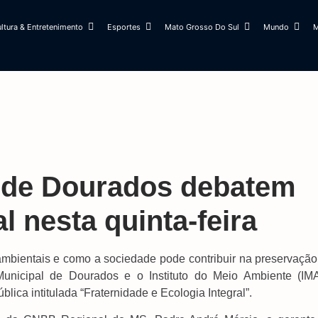
ltura & Entretenimento
Esportes
Mato Grosso Do Sul
Mundo
M
 de Dourados debatem
l nesta quinta-feira
ambientais e como a sociedade pode contribuir na preservação
nicipal de Dourados e o Instituto do Meio Ambiente (IM
lica intitulada “Fraternidade e Ecologia Integral”.