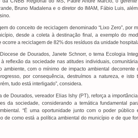
ivo da CNBB Regional do MS, Padre André Márcio, o gerente
rande, Bruno Madalena e o diretor do IMAM, Fábio Luis, além
sino.
gem do conceito de reciclagem denominado “Lixo Zero”, por m
icípio, desde a coleta à destinação final, a exemplo do mod
ocorre a reciclagem de 82% dos resíduos da unidade hospitala
ocese de Dourados, Janete Schnorr, o tema Ecologia Integr
 reflexão da sociedade nas atitudes individuais, comunitária
io ambiente, com o mínimo de impacto ambiental decorrente 
gresso, por consequência, destruímos a natureza, e isto t
m, tudo está interligado”, considera.
e Dourados, vereador Elias Ishy (PT), reforça a importância
ores da sociedade, considerando a temática fundamental par
ambiental. “É uma oportunidade junto com o poder público 
o de como está a política ambiental do município e de que fo