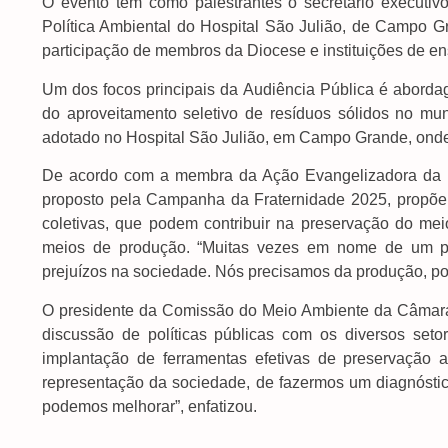
O evento tem como palestrantes o secretário execut
Política Ambiental do Hospital São Julião, de Campo G
participação de membros da Diocese e instituições de en
Um dos focos principais da Audiência Pública é aborda
do aproveitamento seletivo de resíduos sólidos no mun
adotado no Hospital São Julião, em Campo Grande, onde 
De acordo com a membra da Ação Evangelizadora da Di
proposto pela Campanha da Fraternidade 2025, propõe à
coletivas, que podem contribuir na preservação do me
meios de produção. “Muitas vezes em nome de um pro
prejuízos na sociedade. Nós precisamos da produção, poré
O presidente da Comissão do Meio Ambiente da Câmara d
discussão de políticas públicas com os diversos set
implantação de ferramentas efetivas de preservação 
representação da sociedade, de fazermos um diagnóstic
podemos melhorar”, enfatizou.