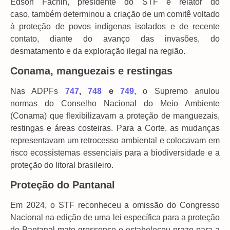
Edson Fachin, presidente do STF e relator do
caso, também determinou a criação de um comitê voltado
à proteção de povos indígenas isolados e de recente
contato, diante do avanço das invasões, do
desmatamento e da exploração ilegal na região.
Conama, manguezais e restingas
Nas ADPFs
747
,
748
e
749
, o Supremo anulou
normas do Conselho Nacional do Meio Ambiente
(Conama) que flexibilizavam a proteção de manguezais,
restingas e áreas costeiras. Para a Corte, as mudanças
representavam um retrocesso ambiental e colocavam em
risco ecossistemas essenciais para a biodiversidade e a
proteção do litoral brasileiro.
Proteção do Pantanal
Em 2024, o STF reconheceu a omissão do Congresso
Nacional na edição de uma lei específica para a proteção
do Pantanal mato-grossense e estabeleceu prazo para a