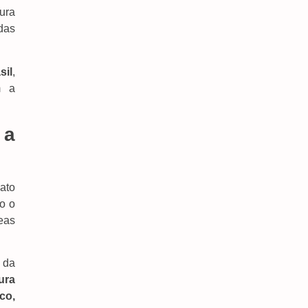
ura
das
sil
,
Obras Na MS-160 E MS-142 Devem Garantir
m a
Segurança E Escoamento Da Safra
6 de agosto de 2026
 a
Cabral Denuncia Teto Comprometido Em Área
Do Hospital Da Vida
6 de agosto de 2026
ato
Dourados Lança Campeonato Estadual De
Bandas E Fanfarras E Vai Receber 30 Municípios
o o
6 de agosto de 2026
eas
 da
tura
co,