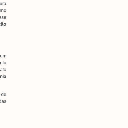
ura
rno
sse
ção
Prefeitura E Rede De Enfrentamento Alinham
Estratégias Para Ampliar Proteção Às Mulheres
6 de agosto de 2026
 um
nto
ato
mia
de
adas