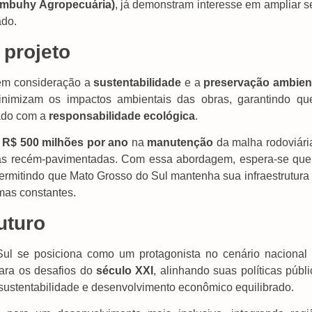
Cambuhy Agropecuária)
, já demonstram interesse em ampliar s
ado.
 projeto
 em consideração a
sustentabilidade
e a
preservação ambien
nimizam os impactos ambientais das obras, garantindo qu
ado com a
responsabilidade ecológica
.
e
R$ 500 milhões por ano
na
manutenção
da malha rodoviária
adas recém-pavimentadas. Com essa abordagem, espera-se que
ermitindo que Mato Grosso do Sul mantenha sua infraestrutura
mas constantes.
uturo
ul se posiciona como um protagonista no cenário nacional
para os desafios do
século XXI
, alinhando suas políticas públ
ustentabilidade e desenvolvimento econômico equilibrado.