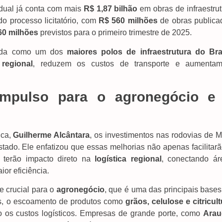
adual já conta com mais
R$ 1,87 bilhão
em obras de infraestrut
o processo licitatório, com
R$ 560 milhões
de obras publica
60 milhões
previstos para o primeiro trimestre de 2025.
lida como um dos
maiores polos de infraestrutura do Bra
 regional
, reduzem os custos de transporte e aumenta
mpulso para o agronegócio e
ica,
Guilherme Alcântara
, os investimentos nas rodovias de M
tado. Ele enfatizou que essas melhorias não apenas facilitarã
terão impacto direto na
logística regional
, conectando ár
or eficiência.
e crucial para o
agronegócio
, que é uma das principais bases
s, o escoamento de produtos como
grãos, celulose e citricul
do os custos logísticos. Empresas de grande porte, como
Arau