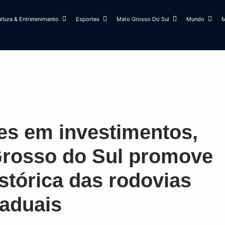
ltura & Entretenimento
Esportes
Mato Grosso Do Sul
Mundo
M
es em investimentos,
Grosso do Sul promove
stórica das rodovias
taduais