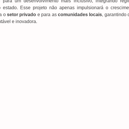
para um desenvolvimento mais inclusivo, integrando regi
do estado. Esse projeto não apenas impulsionará o crescime
ra o
setor privado
e para as
comunidades locais
, garantindo
tável e inovadora.