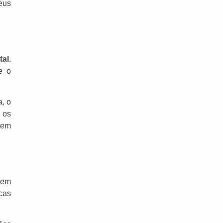
eus
tal
.
e o
, o
 os
 em
Pedro Pepa Solicita Faixas Elevadas Em Escolas,
Ceims E Unidades De Saúde
6 de agosto de 2026
 em
icas