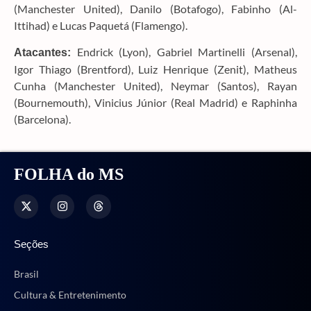
(Manchester United), Danilo (Botafogo), Fabinho (Al-
Ittihad) e Lucas Paquetá (Flamengo).
Endrick (Lyon), Gabriel Martinelli (Arsenal),
Atacantes:
Igor Thiago (Brentford), Luiz Henrique (Zenit), Matheus
Cunha (Manchester United), Neymar (Santos), Rayan
(Bournemouth), Vinicius Júnior (Real Madrid) e Raphinha
(Barcelona).
FOLHA do MS
Seções
Brasil
Cultura & Entretenimento