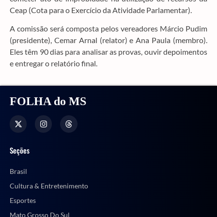
Ceap (Cota para o Exercício da Atividade Parlamentar).
A comissão será composta pelos vereadores Márcio Pudim
(presidente), Cemar Arnal (relator) e Ana Paula (membro).
Eles têm 90 dias para analisar as provas, ouvir depoimentos
e entregar o relatório final.
FOLHA do MS
Seções
Brasil
Cultura & Entretenimento
Esportes
Mato Grosso Do Sul