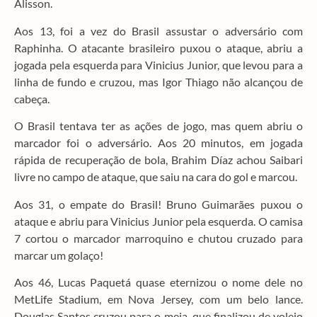
Alisson.
Aos 13, foi a vez do Brasil assustar o adversário com
Raphinha. O atacante brasileiro puxou o ataque, abriu a
jogada pela esquerda para Vinicius Junior, que levou para a
linha de fundo e cruzou, mas Igor Thiago não alcançou de
cabeça.
O Brasil tentava ter as ações de jogo, mas quem abriu o
marcador foi o adversário. Aos 20 minutos, em jogada
rápida de recuperação de bola, Brahim Díaz achou Saibari
livre no campo de ataque, que saiu na cara do gol e marcou.
Aos 31, o empate do Brasil! Bruno Guimarães puxou o
ataque e abriu para Vinicius Junior pela esquerda. O camisa
7 cortou o marcador marroquino e chutou cruzado para
marcar um golaço!
Aos 46, Lucas Paquetá quase eternizou o nome dele no
MetLife Stadium, em Nova Jersey, com um belo lance.
Douglas Santos cruzou para o meia, que finalizou de voleio