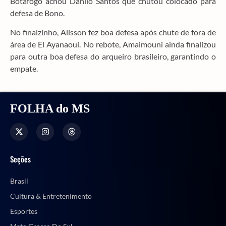
Botafogo achou Danilo Santos que chutou colocado para
defesa de Bono.
No finalzinho, Alisson fez boa defesa após chute de fora de
área de El Ayanaoui. No rebote, Amaimouni ainda finalizou
para outra boa defesa do arqueiro brasileiro, garantindo o
empate.
FOLHA do MS
Seções
Brasil
Cultura & Entretenimento
Esportes