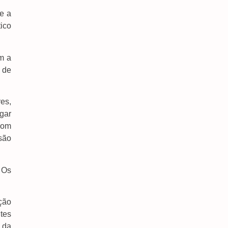
Servidora Da ALEMS Conquista Título Estadual E
e a
Busca Vaga Para Representar O Brasil Nos
Estados Unidos
ico
7 de agosto de 2026
m a
 de
es,
Estado Registra Uma Média De Quase Seis
Queimadas Urbanas Por Dia
gar
7 de agosto de 2026
com
são
Detran-MS Disponibiliza Serviços E Atividades
Educativas Em Feirão De Veículos Neste Fim De
Semana
 Os
7 de agosto de 2026
TSE Cria Conselho Para Monitorar
Desinformação E IA Nas Eleições
ação
7 de agosto de 2026
ntes
 da