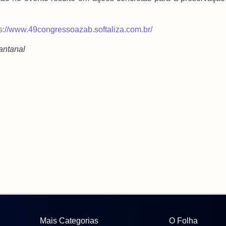
ps://www.49congressoazab.softaliza.com.br/
antanal
Mais Categorias
O Folha