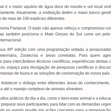
nal é o maior aquário de água doce do mundo e um local ond
iamente. Atualmente, a instituição detém o maior banco genét
o de mais de 100 espécies diferentes.
 bioma Pantanal. O dado não apenas reforça o compromisso co
 mas também posiciona o Mato Grosso do Sul como um polo
nternacional.
 sua 49ª edição com uma programação voltada a pesquisador
eterinária, Zootecnia e áreas correlatas. Para quem agre
para intercâmbios técnicos científicos, experiências diretas 
cos, espaço para divulgação de pesquisas científicas e discus
 manejo de fauna e as soluções de conservação de nosso país.
fortalecer o diálogo entre diferentes áreas do conhecimento.
a até o manejo complexo de animais silvestres.
safios práticos do dia a dia, como o bem-estar animal e a educ
a preparar seus participantes para lidar com as demandas urge
do no evento resulte em ações concretas para a preservação