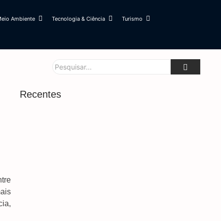
eio Ambiente
Tecnologia & Ciência
Turismo
Recentes
Forças De Segurança Conhecem Sistema Que
Protege Mulheres Em Situação De Risco
7 de agosto de 2026
Mega-Sena Poderá Pagar R$ 165 Milhões No
Domingo
7 de agosto de 2026
tre
Saiba Quando Será O Recesso De Fim De Ano
ais
Para Servidores Públicos
ia,
7 de agosto de 2026