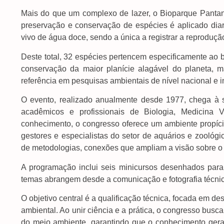
Mais do que um complexo de lazer, o Bioparque Panta
preservação e conservação de espécies é aplicado diar
vivo de água doce, sendo a única a registrar a reproduçã
Deste total, 32 espécies pertencem especificamente ao
conservação da maior planície alagável do planeta,
referência em pesquisas ambientais de nível nacional e i
O evento, realizado anualmente desde 1977, chega à
acadêmicos e profissionais de Biologia, Medicina V
conhecimento, o congresso oferece um ambiente propício 
gestores e especialistas do setor de aquários e zoológi
de metodologias, conexões que ampliam a visão sobre o
A programação inclui seis minicursos desenhados para 
temas abrangem desde a comunicação e fotografia técnic
O objetivo central é a qualificação técnica, focada em de
ambiental. Ao unir ciência e a prática, o congresso busc
do meio ambiente, garantindo que o conhecimento gera