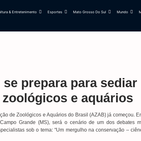
ltura & Entretenimento
Esportes
Mato Grosso Do Sul
Mundo
M
 se prepara para sediar
 zoológicos e aquários
ção de Zoológicos e Aquários do Brasil (AZAB) já começou. En
 Campo Grande (MS), será o cenário de um dos debates m
especialistas sob o tema: “Um mergulho na conservação – ciênc