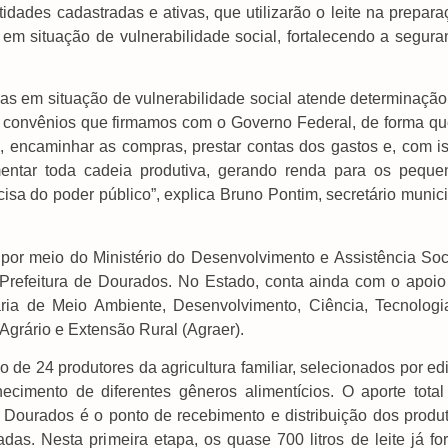
idades cadastradas e ativas, que utilizarão o leite na prepar
 em situação de vulnerabilidade social, fortalecendo a segura
ias em situação de vulnerabilidade social atende determinação
em convênios que firmamos com o Governo Federal, de forma qu
os, encaminhar as compras, prestar contas dos gastos e, com i
entar toda cadeia produtiva, gerando renda para os peque
sa do poder público”, explica Bruno Pontim, secretário munici
por meio do Ministério do Desenvolvimento e Assistência Soci
refeitura de Dourados. No Estado, conta ainda com o apoio
ria de Meio Ambiente, Desenvolvimento, Ciência, Tecnologi
grário e Extensão Rural (Agraer).
de 24 produtores da agricultura familiar, selecionados por edi
ecimento de diferentes gêneros alimentícios. O aporte total
Dourados é o ponto de recebimento e distribuição dos produt
as. Nesta primeira etapa, os quase 700 litros de leite já fo