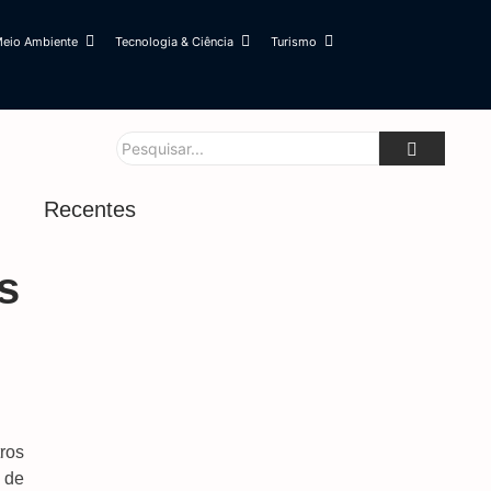
eio Ambiente
Tecnologia & Ciência
Turismo
Recentes
UEMS Recebe Inscrições De Voluntários Para
s
Ensinarem Português Para Migrantes
Internacionais
8 de agosto de 2026
Forças De Segurança Conhecem Sistema Que
Protege Mulheres Em Situação De Risco
7 de agosto de 2026
Mega-Sena Poderá Pagar R$ 165 Milhões No
tros
Domingo
 de
7 de agosto de 2026