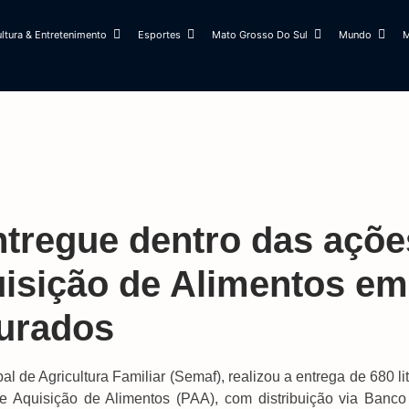
ltura & Entretenimento
Esportes
Mato Grosso Do Sul
Mundo
M
 entregue dentro das açõe
isição de Alimentos em
urados
l de Agricultura Familiar (Semaf), realizou a entrega de 680 li
e Aquisição de Alimentos (PAA), com distribuição via Banco