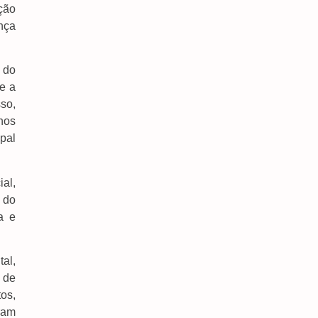
ação
Saiba Quando Será O Recesso De Fim De Ano
nça
Para Servidores Públicos
7 de agosto de 2026
 do
Servidora Da ALEMS Conquista Título Estadual E
e a
Busca Vaga Para Representar O Brasil Nos
Estados Unidos
sso,
7 de agosto de 2026
nos
pal
al,
 do
Estado Registra Uma Média De Quase Seis
a e
Queimadas Urbanas Por Dia
7 de agosto de 2026
tal,
Detran-MS Disponibiliza Serviços E Atividades
 de
Educativas Em Feirão De Veículos Neste Fim De
Semana
os,
7 de agosto de 2026
ram